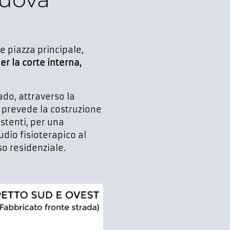
le piazza principale,
er la corte interna,
rado, attraverso la
o prevede la costruzione
istenti, per una
udio fisioterapico al
so residenziale.