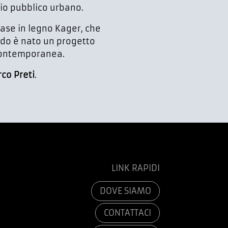
azio pubblico urbano.
case in legno Kager, che
odo è nato un progetto
 contemporanea.
co Preti
.
LINK RAPIDI
DOVE SIAMO
CONTATTACI