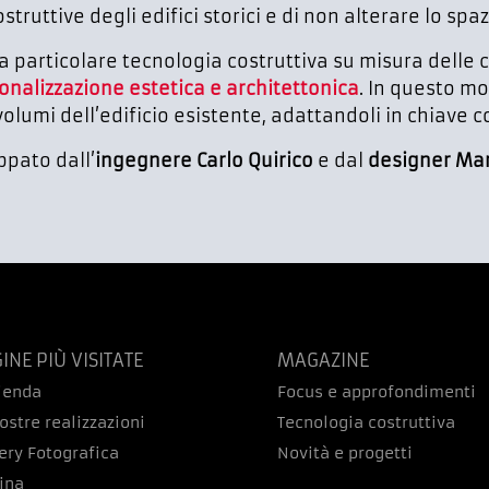
ostruttive degli edifici storici e di non alterare lo sp
la particolare tecnologia costruttiva su misura delle 
onalizzazione estetica e architettonica
. In questo m
olumi dell’edificio esistente, adattandoli in chiave
ppato dall’
ingegnere Carlo Quirico
e dal
designer Mar
INE PIÙ VISITATE
MAGAZINE
zienda
Focus e approfondimenti
ostre realizzazioni
Tecnologia costruttiva
ery Fotografica
Novità e progetti
ina