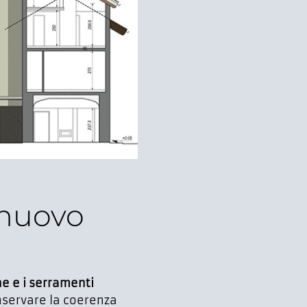
l nuovo
ne e i serramenti
onservare la coerenza