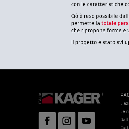
con le caratteristiche c
Ciò è reso possibile dal
permette la
totale pers
che ripropone forme e v
Il progetto è stato svilu
PAG
L'a
Le n
Gall
Cart